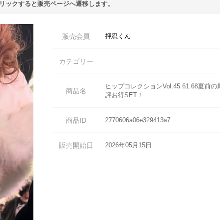
リックすると販売ページへ遷移します。
販売会員
押忍くん
カテゴリー
ヒップコレクションVol.45.61.68夏
商品名
評お得SET！
商品ID
2770606a06e329413a7
販売開始日
2026年05月15日