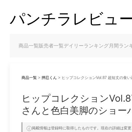
パンチラレビュー（
商品一覧
販売者一覧
デイリーランキング
月間ラン
商品一覧
>
押忍くん
> ヒップコレクションVol.87 超短丈
ヒップコレクションVol.
さんと色白美脚のショー
掲載情報は登録時に取得したものです。現在の詳細は変更