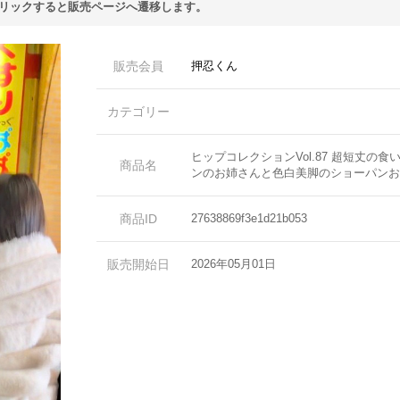
リックすると販売ページへ遷移します。
販売会員
押忍くん
カテゴリー
ヒップコレクションVol.87 超短丈の
商品名
ンのお姉さんと色白美脚のショーパンお
商品ID
27638869f3e1d21b053
販売開始日
2026年05月01日