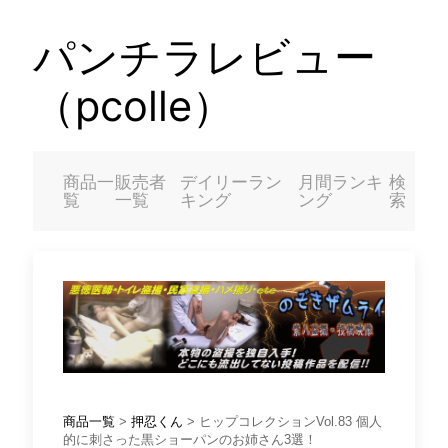
パンチラレビュー
（pcolle）
商品一
販売者
デイリーラン
月間ランキ
検
覧
一覧
キング
ング
索
商品一覧
>
押忍くん
> ヒップコレクションVol.83 個人
的に刺さった黒ショーパンのお姉さん3選！