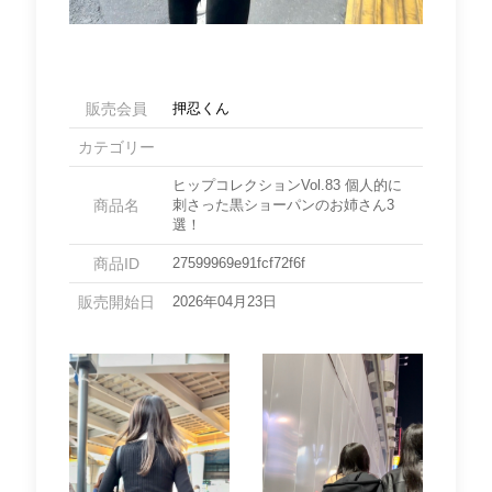
販売会員
押忍くん
カテゴリー
ヒップコレクションVol.83 個人的に
商品名
刺さった黒ショーパンのお姉さん3
選！
商品ID
27599969e91fcf72f6f
販売開始日
2026年04月23日