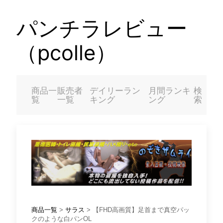
パンチラレビュー
（pcolle）
商品一
販売者
デイリーラン
月間ランキ
検
覧
一覧
キング
ング
索
商品一覧
>
サラス
> 【FHD高画質】足首まで真空パッ
クのような白パンOL