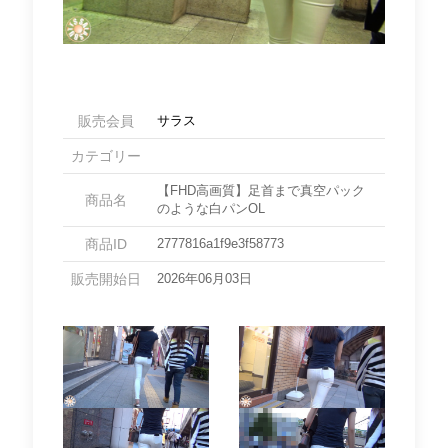
販売会員
サラス
カテゴリー
【FHD高画質】足首まで真空パック
商品名
のような白パンOL
商品ID
2777816a1f9e3f58773
販売開始日
2026年06月03日