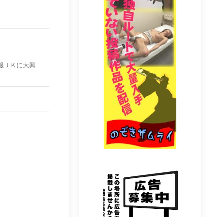
服ＪＫに大興