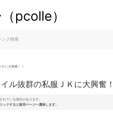
pcolle）
キング
検索
服ＪＫに大興奮！！
タイル抜群の私服ＪＫに大興奮
されている場合があります。
リックすると販売ページへ遷移します。