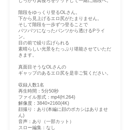
しっかり真後ろをゲットして一緒に階段へ。
階段をゆっくり登るOLさん。
下から見上げるエロ尻がたまりません。
そして階段を一歩ずつ登ることで
パツパツになったパンツから透けるPライ
ン。
目の前で繰り広げられる
素晴らしい光景をたっぷり堪能させていただ
きます。
真面目そうなOLさんの
ギャップのあるエロ尻を是非ご覧ください。
収録人数1名
再生時間：5分50秒
ファイル形式：mp4(H.264)
解像度：3840×2160(4K)
顔撮り：あり(本編に顔のボカシはありませ
ん)
音声：あり（一部カット）
スロー編集：なし