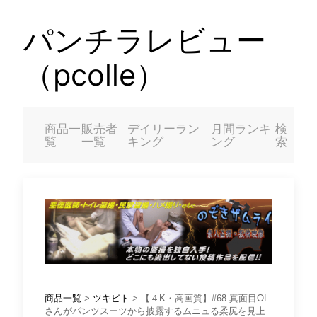
パンチラレビュー
（pcolle）
商品一
販売者
デイリーラン
月間ランキ
検
覧
一覧
キング
ング
索
商品一覧
>
ツキビト
> 【４K・高画質】#68 真面目OL
さんがパンツスーツから披露するムニュる柔尻を見上