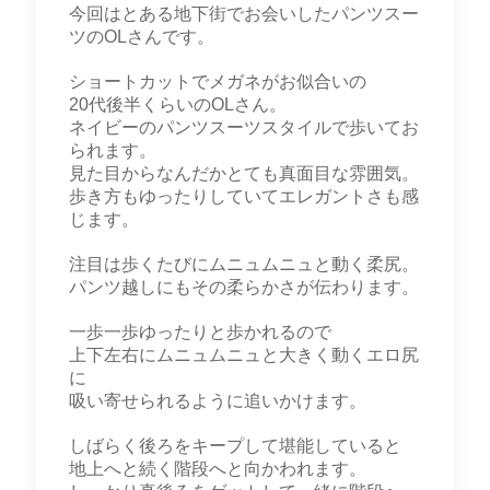
今回はとある地下街でお会いしたパンツスー
ツのOLさんです。
ショートカットでメガネがお似合いの
20代後半くらいのOLさん。
ネイビーのパンツスーツスタイルで歩いてお
られます。
見た目からなんだかとても真面目な雰囲気。
歩き方もゆったりしていてエレガントさも感
じます。
注目は歩くたびにムニュムニュと動く柔尻。
パンツ越しにもその柔らかさが伝わります。
一歩一歩ゆったりと歩かれるので
上下左右にムニュムニュと大きく動くエロ尻
に
吸い寄せられるように追いかけます。
しばらく後ろをキープして堪能していると
地上へと続く階段へと向かわれます。