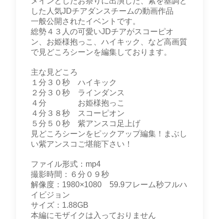
メインとしたお祭りに出演した、紫を基調と
した人気JDチアダンスチームの動画作品
一般公開されたイベントです。
総勢４３人の可愛いJDチアがスコーピオ
ン、お姫様抱っこ、ハイキック、など高画質
で見どころシーンを編集しております。
主な見どころ
１分３０秒 ハイキック
２分３０秒 ラインダンス
４分 お姫様抱っこ
４分３８秒 スコーピオン
５分５０秒 紫アンスコ足上げ
見どころシーンをピックアップ編集！まぶし
い紫アンスコご堪能下さい！
ファイル形式：mp4
撮影時間：６分０９秒
解像度：1980×1080 59.9フレーム秒フルハ
イビジョン
サイズ：1.88GB
本編にモザイクは入っておりません