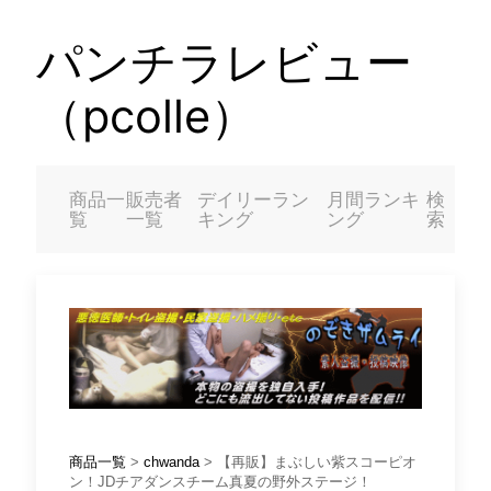
パンチラレビュー
（pcolle）
商品一
販売者
デイリーラン
月間ランキ
検
覧
一覧
キング
ング
索
商品一覧
>
chwanda
> 【再販】まぶしい紫スコーピオ
ン！JDチアダンスチーム真夏の野外ステージ！