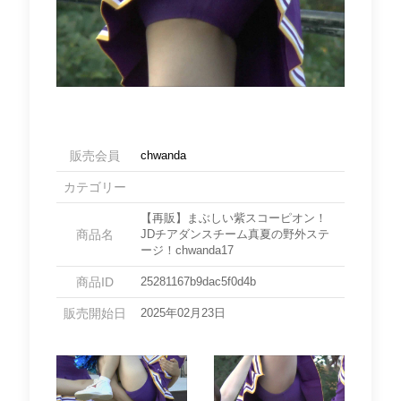
販売会員
chwanda
カテゴリー
【再販】まぶしい紫スコーピオン！
商品名
JDチアダンスチーム真夏の野外ステ
ージ！chwanda17
商品ID
25281167b9dac5f0d4b
販売開始日
2025年02月23日